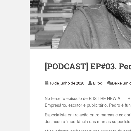
[PODCAST] EP#03. Pe
10 de junho de 2020
BPool
Deixe um 
No terceiro episódio de B IS THE NEW A – 
Empresário, escritor e publicitário, Pedro é f
Especialista em relação entre marcas e celebr
destacou a importância das marcas se posicio
“Não adianta embarcar numa corrente de has