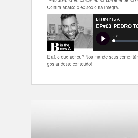
Confira abaixo o episódio na íntegra.
E aí, o que achou? Nos mande seus comentár
gostar deste conteúdo!