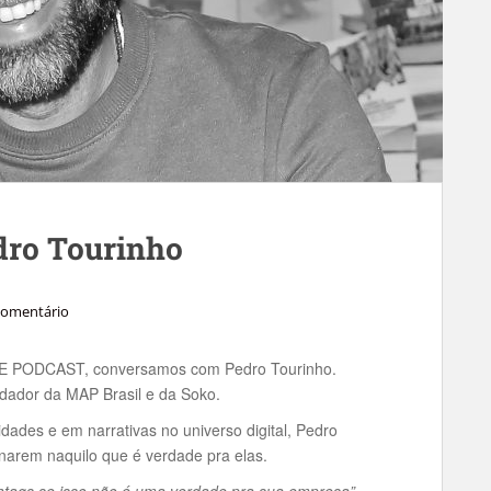
dro Tourinho
comentário
THE PODCAST, conversamos com Pedro Tourinho.
undador da MAP Brasil e da Soko.
idades e em narrativas no universo digital, Pedro
narem naquilo que é verdade pra elas.
htags se isso não é uma verdade pra sua empresa”
.