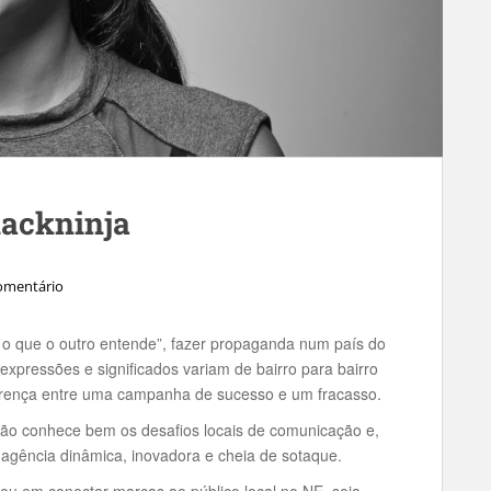
lackninja
omentário
 o que o outro entende”, fazer propaganda num país do
expressões e significados variam de bairro para bairro
diferença entre uma campanha de sucesso e um fracasso.
ão conhece bem os desafios locais de comunicação e,
 agência dinâmica, inovadora e cheia de sotaque.
zou em conectar marcas ao público local no NE, seja