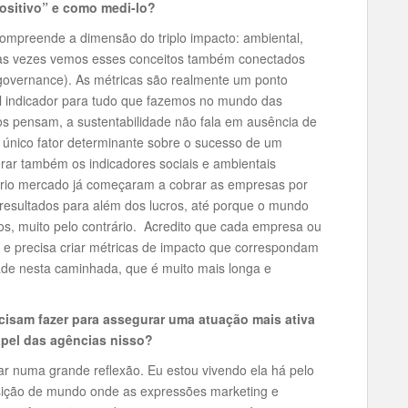
positivo” e como medi-lo?
compreende a dimensão do triplo impacto: ambiental,
tas vezes vemos esses conceitos também conectados
 governance). As métricas são realmente um ponto
pal indicador para tudo que fazemos no mundo das
os pensam, a sustentabilidade não fala em ausência de
o único fator determinante sobre o sucesso de um
ar também os indicadores sociais e ambientais
rio mercado já começaram a cobrar as empresas por
resultados para além dos lucros, até porque o mundo
ios, muito pelo contrário. Acredito que cada empresa ou
 e precisa criar métricas de impacto que correspondam
de nesta caminhada, que é muito mais longa e
ecisam fazer para assegurar uma atuação mais ativa
apel das agências nisso?
ar numa grande reflexão. Eu estou vivendo ela há pelo
ição de mundo onde as expressões marketing e