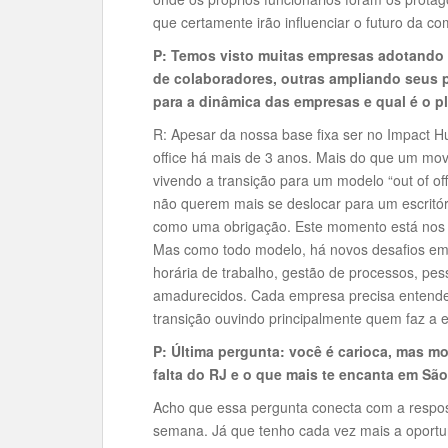
que certamente irão influenciar o futuro da c
P: Temos visto muitas empresas adotando 
de colaboradores, outras ampliando seus 
para a dinâmica das empresas e qual é o p
R: Apesar da nossa base fixa ser no Impact
office há mais de 3 anos. Mais do que um mo
vivendo a transição para um modelo “out of of
não querem mais se deslocar para um escritóri
como uma obrigação. Este momento está nos m
Mas como todo modelo, há novos desafios em r
horária de trabalho, gestão de processos, pe
amadurecidos. Cada empresa precisa entende
transição ouvindo principalmente quem faz a 
P: Última pergunta: você é carioca, mas m
falta do RJ e o que mais te encanta em Sã
Acho que essa pergunta conecta com a respost
semana. Já que tenho cada vez mais a oportu