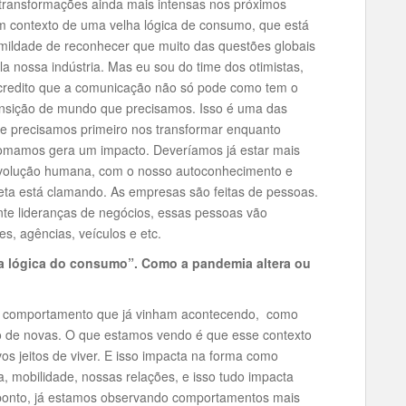
 transformações ainda mais intensas nos próximos
um contexto de uma velha lógica de consumo, que está
mildade de reconhecer que muito das questões globais
a nossa indústria. Mas eu sou do time dos otimistas,
acredito que a comunicação não só pode como tem o
ransição de mundo que precisamos. Isso é uma das
ue precisamos primeiro nos transformar enquanto
tomamos gera um impacto. Deveríamos já estar mais
volução humana, com o nosso autoconhecimento e
ta está clamando. As empresas são feitas de pessoas.
te lideranças de negócios, essas pessoas vão
s, agências, veículos e etc.
ova lógica do consumo”. Como a pandemia altera ou
 comportamento que já vinham acontecendo, como
to de novas. O que estamos vendo é que esse contexto
vos jeitos de viver. E isso impacta na forma como
, mobilidade, nossas relações, e isso tudo impacta
onto, já estamos observando comportamentos mais