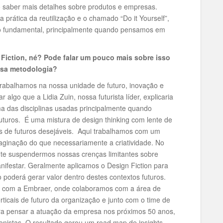
 saber mais detalhes sobre produtos e empresas.
prática da reutilização e o chamado “Do it Yourself”,
lgo fundamental, principalmente quando pensamos em
Fiction, né? Pode falar um pouco mais sobre isso
ssa metodologia?
 trabalhamos na nossa unidade de futuro, inovação e
ar algo que a Lidia Zuin, nossa futurista líder, explicaria
ma das disciplinas usadas principalmente quando
uturos. É uma mistura de design thinking com lente de
eses de futuros desejáveis. Aqui trabalhamos com um
aginação do que necessariamente a criatividade. No
te suspendermos nossas crenças limitantes sobre
nifestar. Geralmente aplicamos o Design Fiction para
poderá gerar valor dentro destes contextos futuros.
oi com a Embraer, onde colaboramos com a área de
ticais de futuro da organização e junto com o time de
ra pensar a atuação da empresa nos próximos 50 anos,
onistas. O resultado gerou um road map de insights