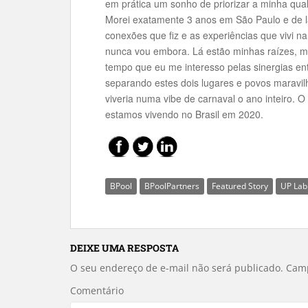
em prática um sonho de priorizar a minha qua
Morei exatamente 3 anos em São Paulo e de lá
conexões que fiz e as experiências que vivi n
nunca vou embora. Lá estão minhas raízes, m
tempo que eu me interesso pelas sinergias entr
separando estes dois lugares e povos maravi
viveria numa vibe de carnaval o ano inteiro. 
estamos vivendo no Brasil em 2020.
BPool
BPoolPartners
Featured Story
UP Lab
DEIXE UMA RESPOSTA
O seu endereço de e-mail não será publicado.
Camp
Comentário