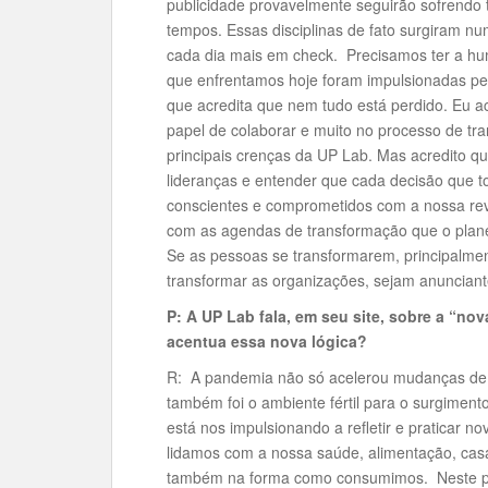
publicidade provavelmente seguirão sofrendo
tempos. Essas disciplinas de fato surgiram n
cada dia mais em check. Precisamos ter a hu
que enfrentamos hoje foram impulsionadas pel
que acredita que nem tudo está perdido. Eu 
papel de colaborar e muito no processo de t
principais crenças da UP Lab. Mas acredito q
lideranças e entender que cada decisão que 
conscientes e comprometidos com a nossa re
com as agendas de transformação que o plane
Se as pessoas se transformarem, principalmen
transformar as organizações, sejam anunciante
P: A UP Lab fala, em seu site, sobre a “n
acentua essa nova lógica?
R: A pandemia não só acelerou mudanças de
também foi o ambiente fértil para o surgimen
está nos impulsionando a refletir e praticar no
lidamos com a nossa saúde, alimentação, casa
também na forma como consumimos. Neste p