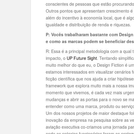
conscientes de pessoas que estão procurando
Outros pontos que apresentam crescimento é a 
além do incentivo à economia local, que é a
igualdade e distribuição de renda e riquezas.
P: Vocês trabalharam bastante com Design 
e como as marcas podem se beneficiar de
R: Essa é a principal metodologia com a qual
impacto, o
UP Future Sight
. Tentando simplific
muito melhor do que eu, o Design Fiction é u
estamos interessados em visualizar cenários f
ficção científica que nos ajuda a criar hipót
framework que explora muito mais a nossa im
momento que vivemos, é cada vez mais urgen
mudanças e abrir as portas para o novo se ma
entender como uma marca, produto ou serviço 
Um dos nossos projetos de maior destaque f
inovação da empresa na pesquisa sobre as ver
aviação executiva co-criamos uma jornada pa
onde os próprios funcionários foram os protag