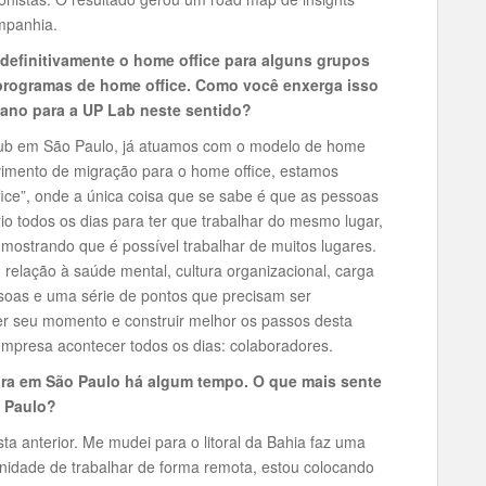
ompanhia.
definitivamente o home office para alguns grupos
programas de home office. Como você enxerga isso
lano para a UP Lab neste sentido?
 Hub em São Paulo, já atuamos com o modelo de home
vimento de migração para o home office, estamos
fice”, onde a única coisa que se sabe é que as pessoas
o todos os dias para ter que trabalhar do mesmo lugar,
ostrando que é possível trabalhar de muitos lugares.
elação à saúde mental, cultura organizacional, carga
ssoas e uma série de pontos que precisam ser
r seu momento e construir melhor os passos desta
empresa acontecer todos os dias: colaboradores.
ora em São Paulo há algum tempo. O que mais sente
o Paulo?
a anterior. Me mudei para o litoral da Bahia faz uma
nidade de trabalhar de forma remota, estou colocando