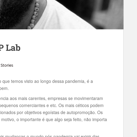
P Lab
 Stories
o que temos visto ao longo dessa pandemia, é a
 bem.
ência aos mais carentes, empresas se movimentaram
, pequenos comerciantes e etc. Os mais céticos podem
onados por objetivos egoístas de autopromoção. Os
motivo, o importante é que algo seja feito, não importa
is mudanças o mundo pós-pandemia vai exigir das