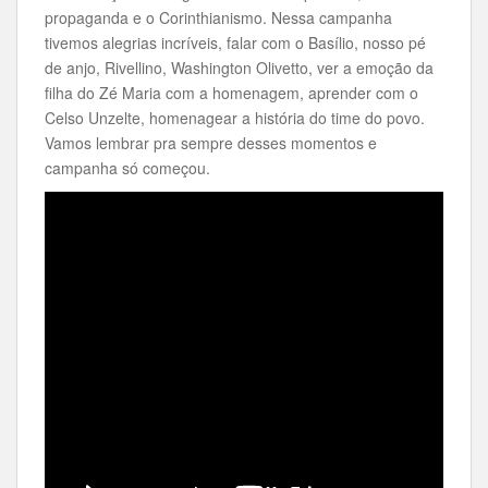
propaganda e o Corinthianismo. Nessa campanha
tivemos alegrias incríveis, falar com o Basílio, nosso pé
de anjo, Rivellino, Washington Olivetto, ver a emoção da
filha do Zé Maria com a homenagem, aprender com o
Celso Unzelte, homenagear a história do time do povo.
Vamos lembrar pra sempre desses momentos e
campanha só começou.