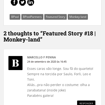
BPool
BPoolPartners
Featured Story
Monkey-land
2 thoughts to “Featured Story #18 |
Monkey-land”
MARCELLO F PENNA
24 de setembro de 2020 às 16:45
Esses caras vão longe. Sou fã do quarteto!
Sempre na torcida por Saulo, Forli, Leo e
Toni.
Aliás…pra não perder o costume: olha a
zarabatana! (inside joke)
Parabéns galera!
RESPONDER