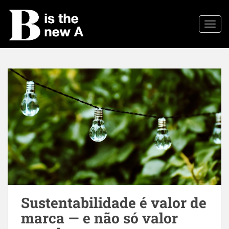
S
k
TOGG
i
p
t
o
m
a
i
n
c
o
n
t
e
n
t
Sustentabilidade é valor de
marca — e não só valor