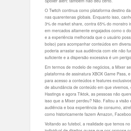
Spoiler alert: também não deu certo.
O Twitch continua como plataforma destino d
nas quarentenas globais. Enquanto isso, can
3% de market share, contra 65% do monstro i
em mercados altamente engajados como o dos 
e a experiência melhorada que o usuário poss
bolso) para acompanhar conteúdos em diversas
poderia arrastar sua audiência com ele não fun
suficiente e a dispersão excessiva é um perigo
Em termos de modelo de negócios, a Mixer se
plataforma de assinatura XBOX Game Pass, e 
para acesso a conteúdos e features exclusivo
de abundância de conteúdo em que vivemos, c
Hastings e agora Tiktok, as pessoas não que
isso que a Mixer perdeu? Não. Faltou a visão
audiência e boa experiência de consumo, atr
como historicamente fazem Amazon, Facebook
Voltando ao futebol, a realidade que temos n
individual de direitos quase que por osmose