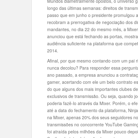
Mundos diametralmente opostos, o universo ga
longo das últimas semanas: direitos de transm
passo que em junho o presidente promulgou a 
recobram a prerrogativa de negociação dos di
mandantes, no dia 22 do mesmo mês, a Mixer,
anunciou que está fechando as portas, mos
audiência suficiente na plataforma que compe
2014.
Afinal, por que mesmo contando com um pai ric
nunca decolou? Para responder essa pergunt
ano passado, a empresa anunciou a contrataç
gamer, acertando com ele um belo contrato 
do que alguns dos mais importantes clubes de 
exclusivos de transmissão. Ou seja, quando jo
poderia fazê-lo através da Mixer. Porém, o e
até a data do fechamento da plataforma, Ninja
na Mixer, apenas 20% dos seus seguidores no
transmissões no concorrente YouTube Gaming
foi atraída pelos milhões da Mixer pouco dep