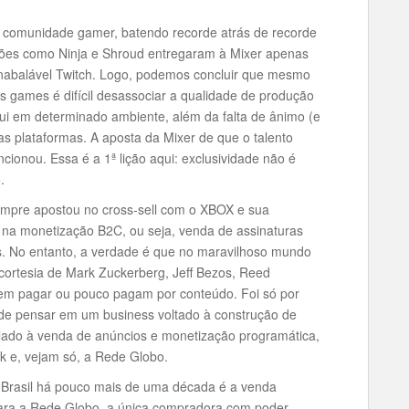
a comunidade gamer, batendo recorde atrás de recorde
hões como Ninja e Shroud entregaram à Mixer apenas
nabalável Twitch. Logo, podemos concluir que mesmo
games é difícil desassociar a qualidade de produção
ui em determinado ambiente, além da falta de ânimo (e
 plataformas. A aposta da Mixer de que o talento
cionou. Essa é a 1ª lição aqui: exclusividade não é
.
mpre apostou no cross-sell com o XBOX e sua
na monetização B2C, ou seja, venda de assinaturas
s. No entanto, a verdade é que no maravilhoso mundo
ortesia de Mark Zuckerberg, Jeff Bezos, Reed
rem pagar ou pouco pagam por conteúdo. Foi só por
 de pensar em um business voltado à construção de
elado à venda de anúncios e monetização programática,
 e, vejam só, a Rede Globo.
o Brasil há pouco mais de uma década é a venda
 para a Rede Globo, a única compradora com poder