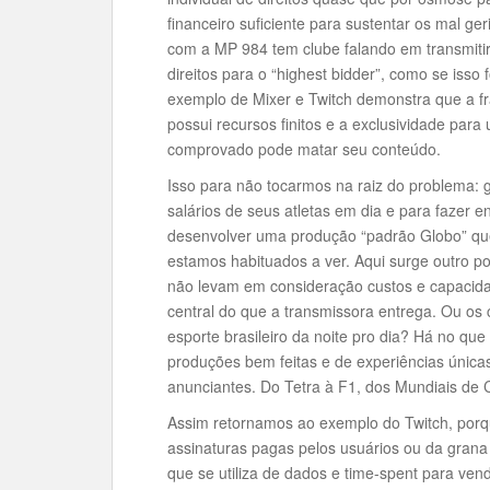
financeiro suficiente para sustentar os mal ge
com a MP 984 tem clube falando em transmitir
direitos para o “highest bidder”, como se isso
exemplo de Mixer e Twitch demonstra que a f
possui recursos finitos e a exclusividade par
comprovado pode matar seu conteúdo.
Isso para não tocarmos na raiz do problema: 
salários de seus atletas em dia e para fazer 
desenvolver uma produção “padrão Globo” qu
estamos habituados a ver. Aqui surge outro 
não levam em consideração custos e capacida
central do que a transmissora entrega. Ou o
esporte brasileiro da noite pro dia? Há no qu
produções bem feitas e de experiências única
anunciantes. Do Tetra à F1, dos Mundiais de
Assim retornamos ao exemplo do Twitch, porqu
assinaturas pagas pelos usuários ou da grana 
que se utiliza de dados e time-spent para ven