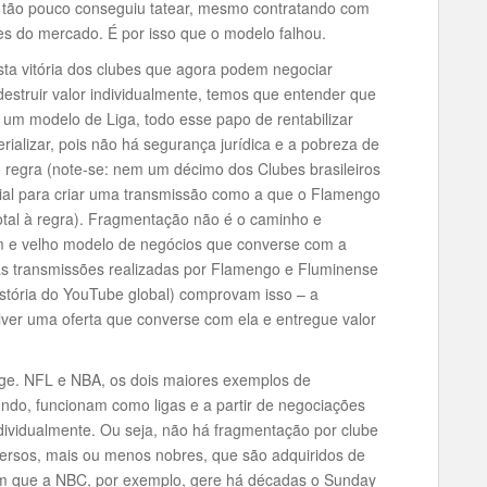
 tão pouco conseguiu tatear, mesmo contratando com
res do mercado. É por isso que o modelo falhou.
ta vitória dos clubes que agora podem negociar
 destruir valor individualmente, temos que entender que
 um modelo de Liga, todo esse papo de rentabilizar
rializar, pois não há segurança jurídica e a pobreza de
o regra (note-se: nem um décimo dos Clubes brasileiros
rcial para criar uma transmissão como a que o Flamengo
tal à regra). Fragmentação não é o caminho e
m e velho modelo de negócios que converse com a
as transmissões realizadas por Flamengo e Fluminense
stória do YouTube global) comprovam isso – a
er uma oferta que converse com ela e entregue valor
onge. NFL e NBA, os dois maiores exemplos de
ndo, funcionam como ligas e a partir de negociações
ndividualmente. Ou seja, não há fragmentação por clube
iversos, mais ou menos nobres, que são adquiridos de
im que a NBC, por exemplo, gere há décadas o Sunday