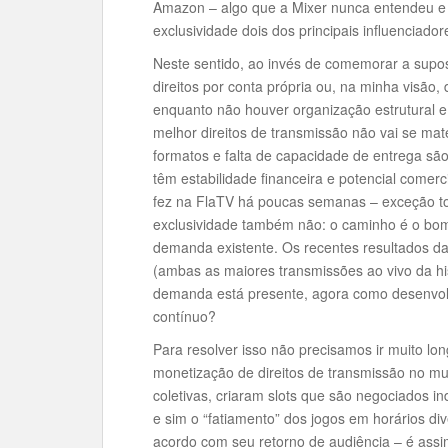
Amazon – algo que a Mixer nunca entendeu e
exclusividade dois dos principais influenciado
Neste sentido, ao invés de comemorar a supos
direitos por conta própria ou, na minha visão,
enquanto não houver organização estrutural e
melhor direitos de transmissão não vai se mate
formatos e falta de capacidade de entrega sã
têm estabilidade financeira e potencial come
fez na FlaTV há poucas semanas – exceção to
exclusividade também não: o caminho é o bo
demanda existente. Os recentes resultados d
(ambas as maiores transmissões ao vivo da hi
demanda está presente, agora como desenvolv
contínuo?
Para resolver isso não precisamos ir muito l
monetização de direitos de transmissão no mu
coletivas, criaram slots que são negociados i
e sim o “fatiamento” dos jogos em horários d
acordo com seu retorno de audiência – é ass