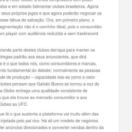
ridos e em estado falimentar clubes brasileiros. Agora
 seus próprios jogos e que agora poderão negociar os
 fosse tábua de salvação. Ora, em primeiro plano, o
ragmentação não é o caminho ideal, pois o consumidor
a um player com audiência reduzida e sem trackrecord
grande parte destes clubes derrapa para manter os
entregas padrão aos seus anunciantes, que dirá
e é o que todos nós, como consumidores e marcas,
ponto fundamental do debate: normalmente as pessoas
de de produção – capacidade leia-se como o valor
s clubes pensam que Galvão Bueno se tornou a voz do
e a Globo entrega uma qualidade consistente de
s que ela trouxe ao mercado consumidor e aos
 Clubes ao UFC.
e lá o que sustenta a plataforma vai muito além das
injetada pelo pai rico. Há ali um modelo de negócios
der anúncios direcionados e converter vendas dentro da