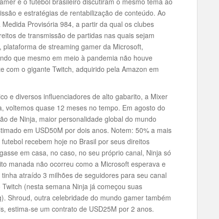
mer e o futebol brasileiro discutiram o mesmo tema ao
issão e estratégias de rentabilização de conteúdo. Ao
Medida Provisória 984, a partir da qual os clubes
reitos de transmissão de partidas nas quais sejam
 plataforma de streaming gamer da Microsoft,
trando que mesmo em meio à pandemia não houve
te com o gigante Twitch, adquirido pela Amazon em
o e diversos influenciadores de alto gabarito, a Mixer
a, voltemos quase 12 meses no tempo. Em agosto do
ão de Ninja, maior personalidade global do mundo
estimado em USD50M por dois anos. Notem: 50% a mais
futebol recebem hoje no Brasil por seus direitos
gasse em casa, no caso, no seu próprio canal, Ninja só
feito manada não ocorreu como a Microsoft esperava e
 tinha atraído 3 milhões de seguidores para seu canal
 Twitch (nesta semana Ninja já começou suas
). Shroud, outra celebridade do mundo gamer também
ois, estima-se um contrato de USD25M por 2 anos.