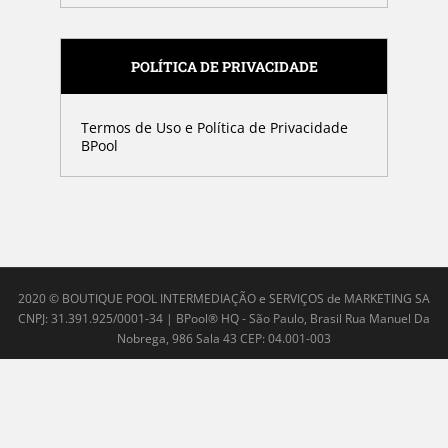
POLÍTICA DE PRIVACIDADE
Termos de Uso e Política de Privacidade
BPool
2020 © BOUTIQUE POOL INTERMEDIAÇÃO e SERVIÇOS de MARKETING SA
CNPJ: 31.391.925/0001-34 | BPool® HQ - São Paulo, Brasil Rua Manuel Da
Nobrega, 986 Sala 43 CEP: 04.001-003