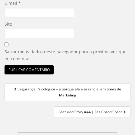
E-mail
*
Site
Salvar meus dados neste navegador para a próxima vez que
eu comentar.
Segurança Psicológica – e porque ela é essencial em times de
Navegação de Post
Marketing
Featured Story #44 | Faz Brand Space