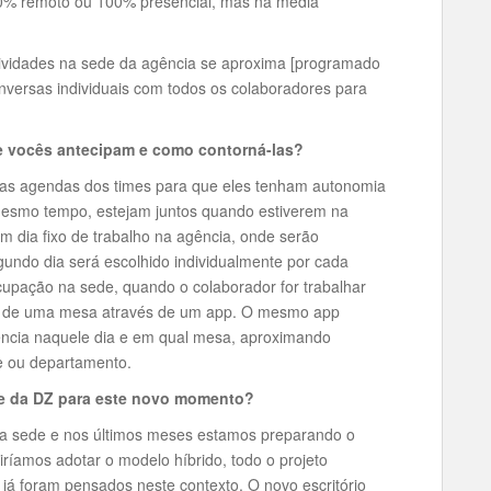
00% remoto ou 100% presencial, mas na média
ividades na sede da agência se aproxima [programado
versas individuais com todos os colaboradores para
ue vocês antecipam e como contorná-las?
 as agendas dos times para que eles tenham autonomia
o mesmo tempo, estejam juntos quando estiverem na
um dia fixo de trabalho na agência, onde serão
gundo dia será escolhido individualmente por cada
cupação na sede, quando o colaborador for trabalhar
o de uma mesa através de um app. O mesmo app
ência naquele dia e em qual mesa, aproximando
e ou departamento.
de da DZ para este novo momento?
ga sede e nos últimos meses estamos preparando o
ríamos adotar o modelo híbrido, todo o projeto
já foram pensados neste contexto. O novo escritório