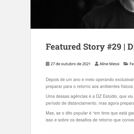
Featured Story #29 | 
27 de outubro de 2021
Aline Messi
Fe
Depois de um ano e meio operando exclusiva
preparar para o retorno aos ambientes físico
Uma dessas agências é a DZ Estúdio, que viu
período de distanciamento, mas agora prepara
Mas, se o dito popular é “em time que está 
isso e sobre os desafios de retorno que con