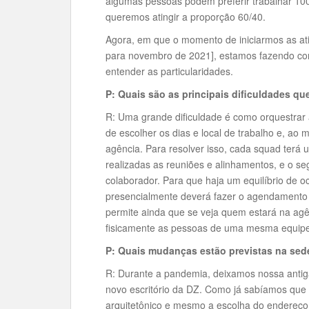
algumas pessoas podem preferir trabalhar 1
queremos atingir a proporção 60/40.
Agora, em que o momento de iniciarmos as at
para novembro de 2021], estamos fazendo con
entender as particularidades.
P: Quais são as principais dificuldades q
R: Uma grande dificuldade é como orquestrar
de escolher os dias e local de trabalho e, a
agência. Para resolver isso, cada squad terá 
realizadas as reuniões e alinhamentos, e o se
colaborador. Para que haja um equilíbrio de o
presencialmente deverá fazer o agendament
permite ainda que se veja quem estará na ag
fisicamente as pessoas de uma mesma equip
P: Quais mudanças estão previstas na se
R: Durante a pandemia, deixamos nossa anti
novo escritório da DZ. Como já sabíamos que i
arquitetônico e mesmo a escolha do endereço 