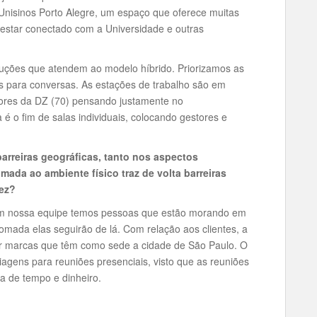
 Unisinos Porto Alegre, um espaço que oferece muitas
 estar conectado com a Universidade e outras
luções que atendem ao modelo híbrido. Priorizamos as
es para conversas. As estações de trabalho são em
dores da DZ (70) pensando justamente no
 o fim de salas individuais, colocando gestores e
arreiras geográficas, tanto nos aspectos
mada ao ambiente físico traz de volta barreiras
vez?
e em nossa equipe temos pessoas que estão morando em
tomada elas seguirão de lá. Com relação aos clientes, a
por marcas que têm como sede a cidade de São Paulo. O
agens para reuniões presenciais, visto que as reuniões
 de tempo e dinheiro.