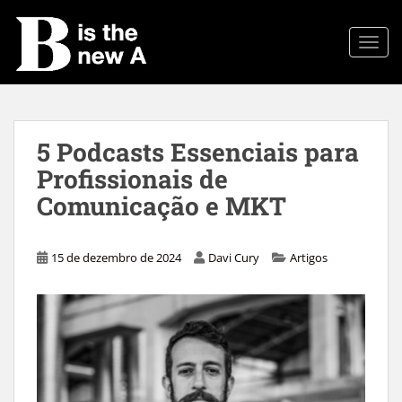
S
k
TOGG
i
p
t
o
m
5 Podcasts Essenciais para
a
Profissionais de
i
n
Comunicação e MKT
c
o
n
15 de dezembro de 2024
Davi Cury
Artigos
t
e
n
t